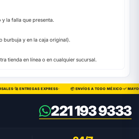
y la falla que presenta.
 burbuja y en la caja original).
ra tienda en línea o en cualquier sucursal.
LES
🚀 ENTREGAS EXPRESS
📦 ENVÍOS A TODO MÉXICO
✅ MAYOREO
221 193 9333