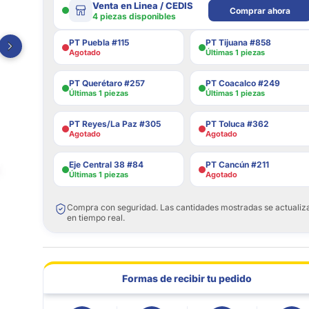
Venta en Linea / CEDIS
Comprar ahora
4 piezas disponibles
PT Puebla #115
PT Tijuana #858
Agotado
Últimas 1 piezas
PT Querétaro #257
PT Coacalco #249
Últimas 1 piezas
Últimas 1 piezas
PT Reyes/La Paz #305
PT Toluca #362
Agotado
Agotado
Eje Central 38 #84
PT Cancún #211
Últimas 1 piezas
Agotado
Compra con seguridad. Las cantidades mostradas se actualiz
en tiempo real.
Formas de recibir tu pedido