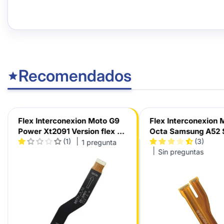
Recomendados
Flex Interconexion Moto G9
Flex Interconexion 
Power Xt2091 Version flex Zr-
Octa Samsung A52
30863
(1)
A526B / A52s A528
(3)
1 pregunta
Sin preguntas