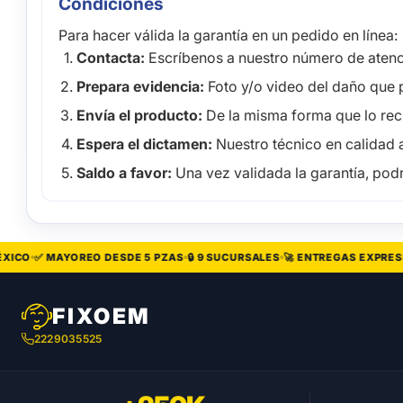
Condiciones
Para hacer válida la garantía en un pedido en línea:
Contacta:
Escríbenos a nuestro número de atenci
Prepara evidencia:
Foto y/o video del daño que 
Envía el producto:
De la misma forma que lo recib
Espera el dictamen:
Nuestro técnico en calidad a
Saldo a favor:
Una vez validada la garantía, podr
CO
✅ MAYOREO DESDE 5 PZAS
🔒 9 SUCURSALES
🚀 ENTREGAS EXPRESS
FIXOEM
2229035525