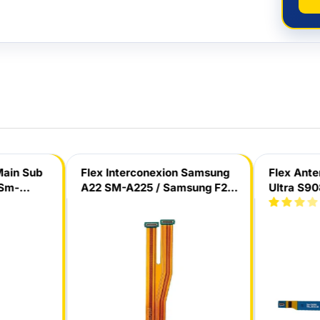
Main Sub
Flex Interconexion Samsung
Flex Ant
 Sm-
A22 SM-A225 / Samsung F22
Ultra S9
B
/ Samsung A32 4G SM-A325