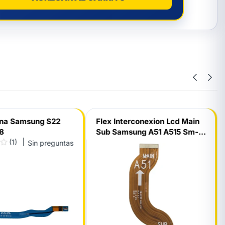
ena Samsung S22
Flex Interconexion Lcd Main
08
Sub Samsung A51 A515 Sm-
(1)
A515F Main Ctc
Sin preguntas