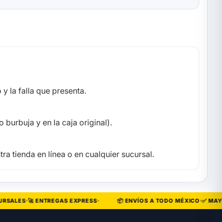
y la falla que presenta.
 burbuja y en la caja original).
ra tienda en línea o en cualquier sucursal.
SALES
🚀 ENTREGAS EXPRESS
📦 ENVÍOS A TODO MÉXICO
✅ MAYORE