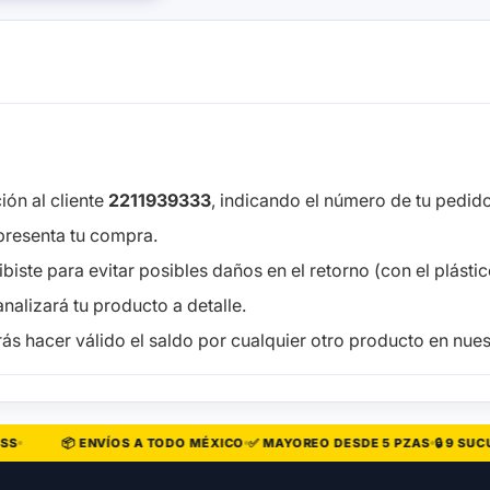
ón al cliente
2211939333
, indicando el número de tu pedido 
presenta tu compra.
iste para evitar posibles daños en el retorno (con el plástico
nalizará tu producto a detalle.
ás hacer válido el saldo por cualquier otro producto en nuest
📦 ENVÍOS A TODO MÉXICO
✅ MAYOREO DESDE 5 PZAS
🔒 9 SUCUR