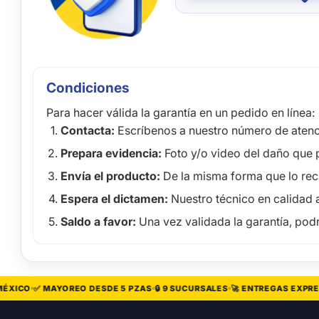
Condiciones
Para hacer válida la garantía en un pedido en línea:
Contacta:
Escríbenos a nuestro número de atenci
Prepara evidencia:
Foto y/o video del daño que 
Envía el producto:
De la misma forma que lo recib
Espera el dictamen:
Nuestro técnico en calidad a
Saldo a favor:
Una vez validada la garantía, podr
ICO
✅ MAYOREO DESDE 5 PZAS
🔒 9 SUCURSALES
🚀 ENTREGAS EXPRESS