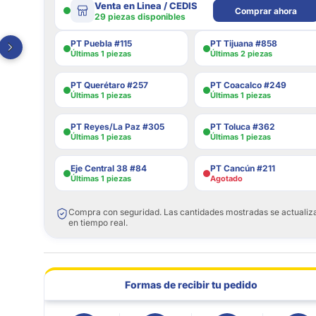
Venta en Linea / CEDIS
Comprar ahora
29 piezas disponibles
PT Puebla #115
PT Tijuana #858
Últimas 1 piezas
Últimas 2 piezas
PT Querétaro #257
PT Coacalco #249
Últimas 1 piezas
Últimas 1 piezas
PT Reyes/La Paz #305
PT Toluca #362
Últimas 1 piezas
Últimas 1 piezas
Eje Central 38 #84
PT Cancún #211
Últimas 1 piezas
Agotado
Compra con seguridad. Las cantidades mostradas se actualiz
en tiempo real.
Formas de recibir tu pedido