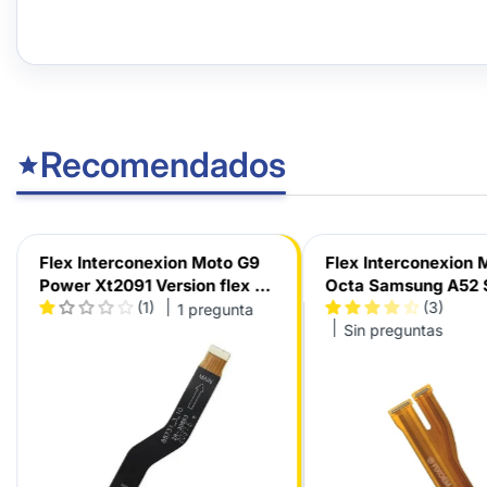
Recomendados
Flex Interconexion Moto G9
Flex Interconexion 
Power Xt2091 Version flex Zr-
Octa Samsung A52
30863
(1)
A526B / A52s A528
(3)
1 pregunta
Sin preguntas