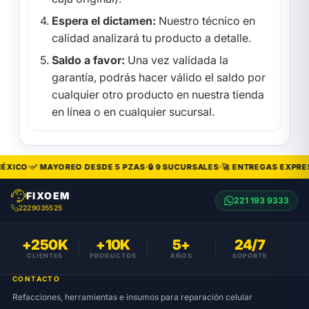
Espera el dictamen:
Nuestro técnico en
calidad analizará tu producto a detalle.
Saldo a favor:
Una vez validada la
garantía, podrás hacer válido el saldo por
cualquier otro producto en nuestra tienda
en línea o en cualquier sucursal.
ÉXICO
✅ MAYOREO DESDE 5 PZAS
🔒 9 SUCURSALES
🚀 ENTREGAS EXPRES
FIXOEM
221 193 9333
2229035525
+250K
+10K
5+
24/7
CLIENTES
PRODUCTOS
AÑOS
SOPORTE
CONTACTO
Refacciones, herramientas e insumos para reparación celular