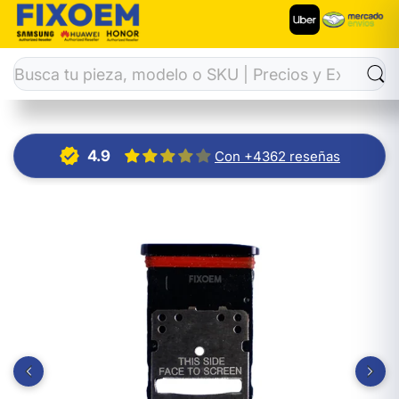
Inicio
Charola Bandeja SIM
Charola Sim Moto One Zoom N
4.9
Con +4362 reseñas