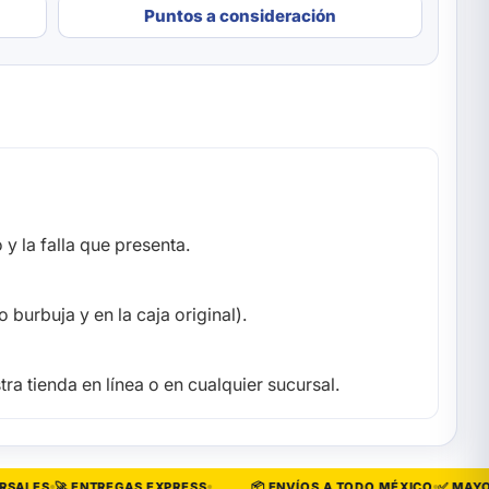
Puntos a consideración
y la falla que presenta.
 burbuja y en la caja original).
ra tienda en línea o en cualquier sucursal.
ALES
🚀 ENTREGAS EXPRESS
📦 ENVÍOS A TODO MÉXICO
✅ MAYOREO