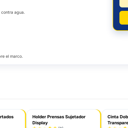
 contra agua.
bre el marco.
ortados
Holder Prensas Sujetador
Cinta Do
Display
Transpar