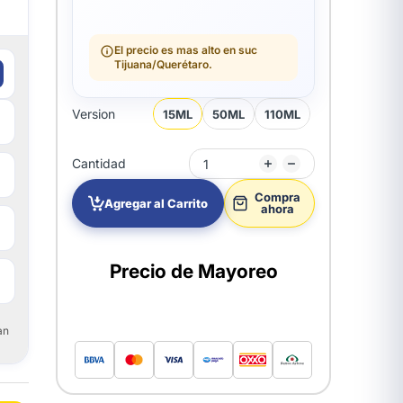
El precio es mas alto en suc
Tijuana/Querétaro.
Version
15ML
50ML
110ML
Cantidad
Compra
Agregar al Carrito
ahora
Precio de Mayoreo
an