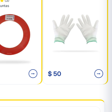
(3)
guntas
$ 50