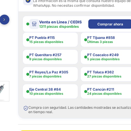
La información es la misma que consulta nuestro equipo de
WhatsApp. No necesitas confirmar disponibilidad.
Venta en Linea / CEDIS
Comprar ahora
1311 piezas disponibles
PT Puebla #115
PT Tijuana #858
15 piezas disponibles
Últimas 3 piezas
PT Querétaro #257
PT Coacalco #249
9 piezas disponibles
5 piezas disponibles
PT Reyes/La Paz #305
PT Toluca #362
7 piezas disponibles
27 piezas disponibles
Eje Central 38 #84
PT Cancún #211
10 piezas disponibles
24 piezas disponibles
Compra con seguridad. Las cantidades mostradas se actualiz
en tiempo real.