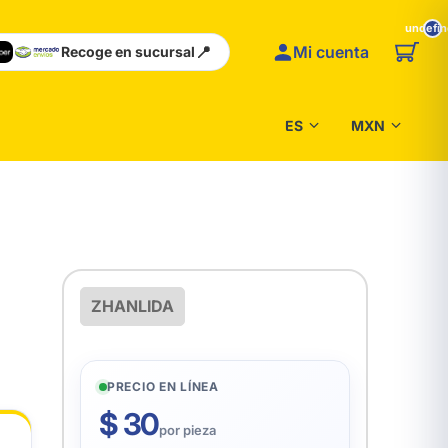
undefi
📍
Mi cuenta
Recoge en sucursal
ZHANLIDA
PRECIO EN LÍNEA
$ 30
por pieza