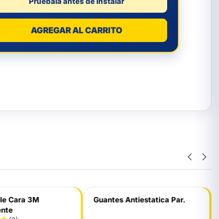
Pruébala antes de instalar
AGREGAR AL CARRITO
ble Cara 3M
Guantes Antiestatica Par.
ente