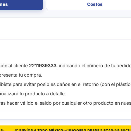
ones
Costos
ón al cliente
2211939333
, indicando el número de tu pedido 
presenta tu compra.
iste para evitar posibles daños en el retorno (con el plástico
nalizará tu producto a detalle.
ás hacer válido el saldo por cualquier otro producto en nuest
📦 ENVÍOS A TODO MÉXICO
✅ MAYOREO DESDE 5 PZAS
🔒 9 SUCURS