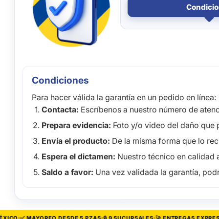
Condici
Condiciones
Para hacer válida la garantía en un pedido en línea:
Contacta:
Escríbenos a nuestro número de atenci
Prepara evidencia:
Foto y/o video del daño que 
Envía el producto:
De la misma forma que lo recib
Espera el dictamen:
Nuestro técnico en calidad a
Saldo a favor:
Una vez validada la garantía, podr
CO
✅ MAYOREO DESDE 5 PZAS
🔒 9 SUCURSALES
🚀 ENTREGAS EXPRESS