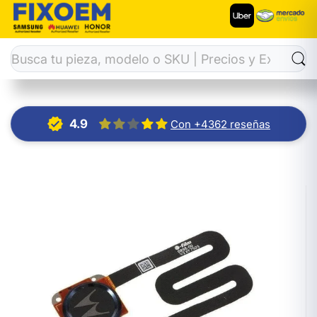
Inicio
Flex Huella
Flex Huella Moto E5 / E5 Plus / G6 Play 
4.9
Con +4362 reseñas