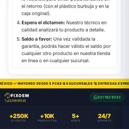
el retorno (con el plástico burbuja y en la
caja original).
Espera el dictamen:
Nuestro técnico en
calidad analizará tu producto a detalle.
Saldo a favor:
Una vez validada la
garantía, podrás hacer válido el saldo por
cualquier otro producto en nuestra tienda
en línea o en cualquier sucursal.
ÉXICO
✅ MAYOREO DESDE 5 PZAS
🔒 9 SUCURSALES
🚀 ENTREGAS EXPRE
FIXOEM
221 193 9333
2229035525
+250K
+10K
5+
24/7
CLIENTES
PRODUCTOS
AÑOS
SOPORTE