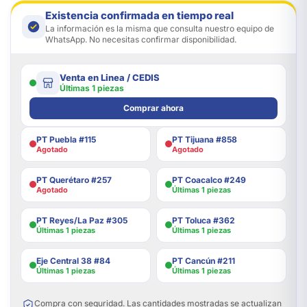
Existencia confirmada en tiempo real
La información es la misma que consulta nuestro equipo de
WhatsApp. No necesitas confirmar disponibilidad.
Venta en Linea / CEDIS
Últimas 1 piezas
Comprar ahora
PT Puebla #115
PT Tijuana #858
Agotado
Agotado
PT Querétaro #257
PT Coacalco #249
Agotado
Últimas 1 piezas
PT Reyes/La Paz #305
PT Toluca #362
Últimas 1 piezas
Últimas 1 piezas
Eje Central 38 #84
PT Cancún #211
Últimas 1 piezas
Últimas 1 piezas
Compra con seguridad. Las cantidades mostradas se actualizan