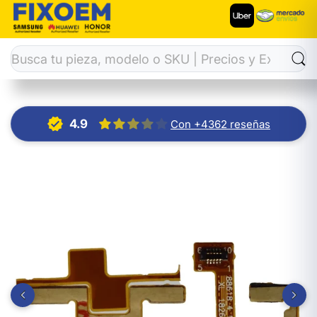
Inicio
Flex Power-Volumen
Flex Encendido Moto G7 Power 
4.9
Con +4362 reseñas