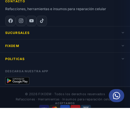
CONTACTO
Refacciones, herramientas e insumos para reparación celular
SUCURSALES
FIXOEM
POLITICAS
DESCARGA NUESTRA APP
© 2026 FIXOEM · Todos los derechos reservados
Refacciones · Herramientas · Insumos para reparación celular
ACEPTAMOS
VISA
AMEX
OXXO
Más
Inicio
Influencers
Carrito
Mi cuenta