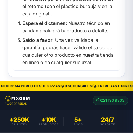
el retorno (con el plástico burbuja y en la
caja original).
Espera el dictamen:
Nuestro técnico en
calidad analizará tu producto a detalle.
Saldo a favor:
Una vez validada la
garantía, podrás hacer válido el saldo por
cualquier otro producto en nuestra tienda
en línea o en cualquier sucursal.
XICO
✅ MAYOREO DESDE 5 PZAS
🔒 9 SUCURSALES
🚀 ENTREGAS EXPRESS
FIXOEM
221 193 9333
2229035525
+250K
+10K
5+
24/7
CLIENTES
PRODUCTOS
AÑOS
SOPORTE