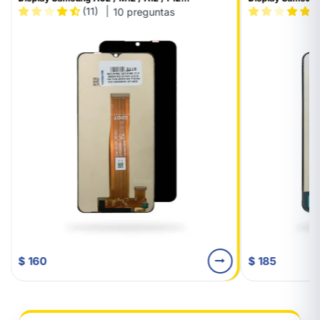
(11)
(
10 preguntas
$ 160
$ 185