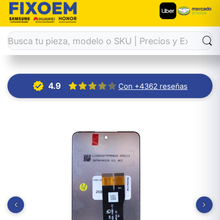
Inicio
Display
Display Zte Nubia Music Z2353 / A75 5g / Nu
4.9
Con +4362 reseñas