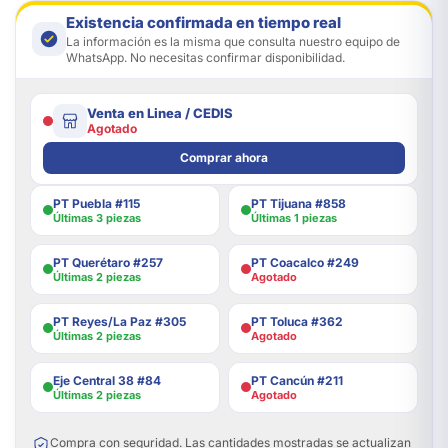
Existencia confirmada en tiempo real
La información es la misma que consulta nuestro equipo de
WhatsApp. No necesitas confirmar disponibilidad.
Venta en Linea / CEDIS
Agotado
Comprar ahora
PT Puebla #115
PT Tijuana #858
Últimas 3 piezas
Últimas 1 piezas
PT Querétaro #257
PT Coacalco #249
Últimas 2 piezas
Agotado
PT Reyes/La Paz #305
PT Toluca #362
Últimas 2 piezas
Agotado
Eje Central 38 #84
PT Cancún #211
Últimas 2 piezas
Agotado
Compra con seguridad. Las cantidades mostradas se actualizan