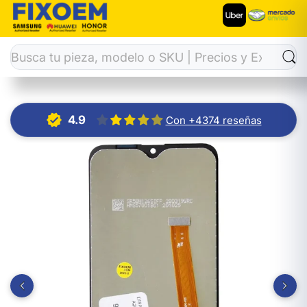
Inicio
Display
Display Samsung A10E / A20E Ips Sm-A102
4.9
Con +4374 reseñas