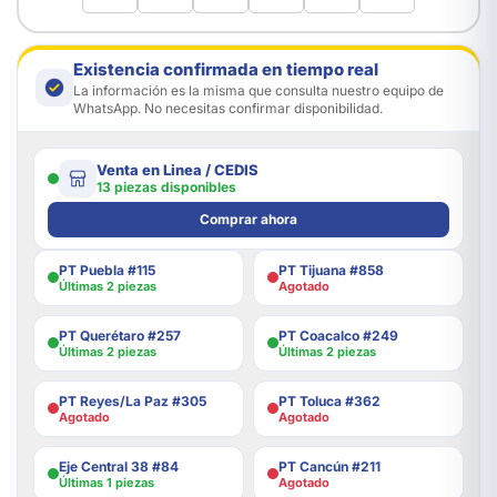
Existencia confirmada en tiempo real
La información es la misma que consulta nuestro equipo de
WhatsApp. No necesitas confirmar disponibilidad.
Venta en Linea / CEDIS
13 piezas disponibles
Comprar ahora
PT Puebla #115
PT Tijuana #858
Últimas 2 piezas
Agotado
PT Querétaro #257
PT Coacalco #249
Últimas 2 piezas
Últimas 2 piezas
PT Reyes/La Paz #305
PT Toluca #362
Agotado
Agotado
Eje Central 38 #84
PT Cancún #211
Últimas 1 piezas
Agotado