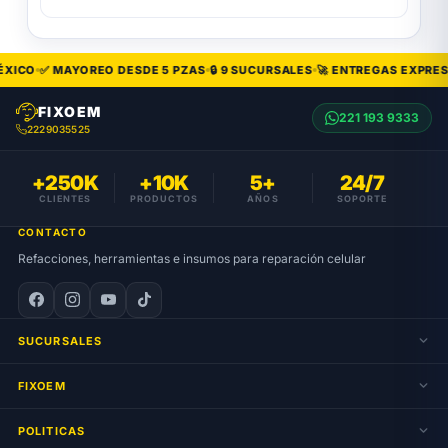
XICO
✅ MAYOREO DESDE 5 PZAS
🔒 9 SUCURSALES
🚀 ENTREGAS EXPRESS
FIXOEM
221 193 9333
2229035525
+250K
+10K
5+
24/7
CLIENTES
PRODUCTOS
AÑOS
SOPORTE
CONTACTO
Refacciones, herramientas e insumos para reparación celular
SUCURSALES
FIXOEM
POLITICAS