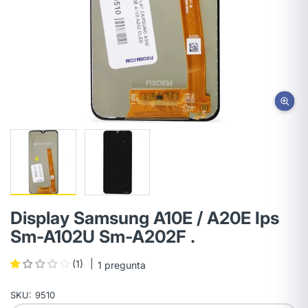
Display Samsung A10E / A20E Ips
Sm-A102U Sm-A202F .
(1)
1 pregunta
SKU:
9510