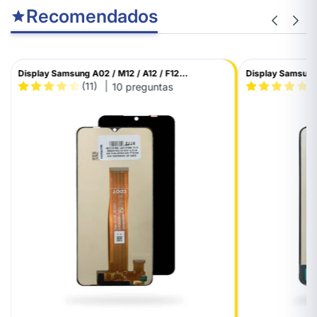
Recomendados
Display Samsung A02 / M12 / A12 / F12...
Display Samsung
(11)
(
10 preguntas