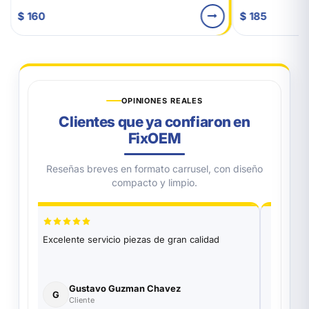
$ 160
$ 185
OPINIONES REALES
Clientes que ya confiaron en
FixOEM
Reseñas breves en formato carrusel, con diseño
compacto y limpio.
Excelente servicio piezas de gran calidad
Excelen
Funciona
parte de
Gustavo Guzman Chavez
Ro
G
R
Cliente
Co