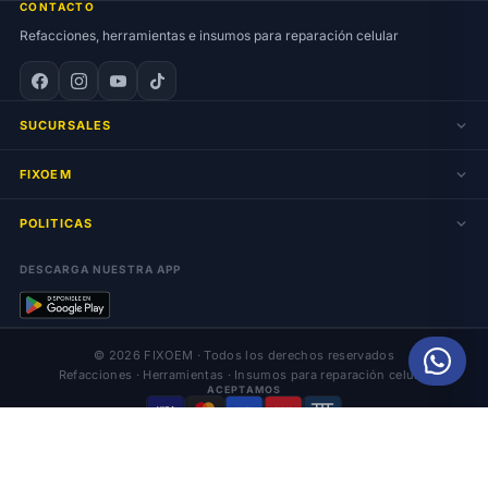
CONTACTO
Refacciones, herramientas e insumos para reparación celular
SUCURSALES
FIXOEM
POLITICAS
DESCARGA NUESTRA APP
© 2026 FIXOEM · Todos los derechos reservados
Refacciones · Herramientas · Insumos para reparación celular
ACEPTAMOS
VISA
AMEX
OXXO
Más
Inicio
Influencers
Carrito
Mi cuenta