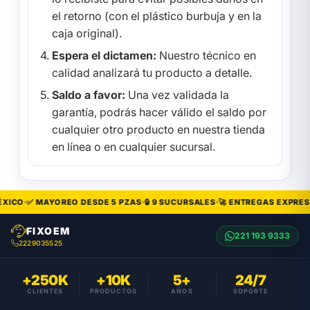
el retorno (con el plástico burbuja y en la
caja original).
Espera el dictamen:
Nuestro técnico en
calidad analizará tu producto a detalle.
Saldo a favor:
Una vez validada la
garantía, podrás hacer válido el saldo por
cualquier otro producto en nuestra tienda
en línea o en cualquier sucursal.
XICO
✅ MAYOREO DESDE 5 PZAS
🔒 9 SUCURSALES
🚀 ENTREGAS EXPRESS
FIXOEM
221 193 9333
2229035525
+250K
+10K
5+
24/7
CLIENTES
PRODUCTOS
AÑOS
SOPORTE