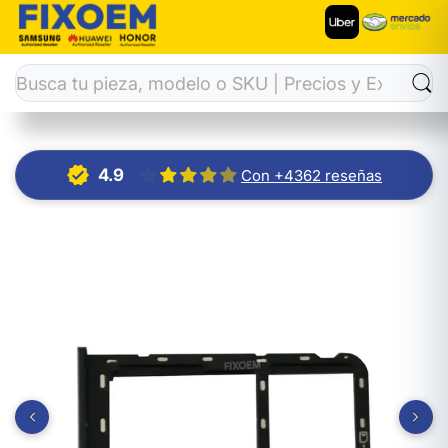
Inicio
Charola Bandeja SIM
Charola Sim Zte A51 / A71
4.9
Con +4362 reseñas