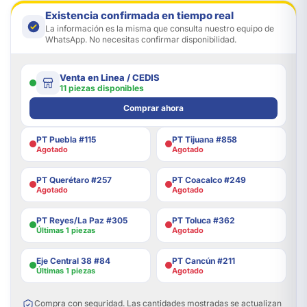
Existencia confirmada en tiempo real
La información es la misma que consulta nuestro equipo de
WhatsApp. No necesitas confirmar disponibilidad.
Venta en Linea / CEDIS
11 piezas disponibles
Comprar ahora
PT Puebla #115
PT Tijuana #858
Agotado
Agotado
PT Querétaro #257
PT Coacalco #249
Agotado
Agotado
PT Reyes/La Paz #305
PT Toluca #362
Últimas 1 piezas
Agotado
Eje Central 38 #84
PT Cancún #211
Últimas 1 piezas
Agotado
Compra con seguridad. Las cantidades mostradas se actualizan