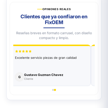
OPINIONES REALES
Clientes que ya confiaron en
FixOEM
Reseñas breves en formato carrusel, con diseño
compacto y limpio.
Excelente servicio piezas de gran calidad
Excelen
Funciona
parte de
Gustavo Guzman Chavez
Ro
G
R
Cliente
Co