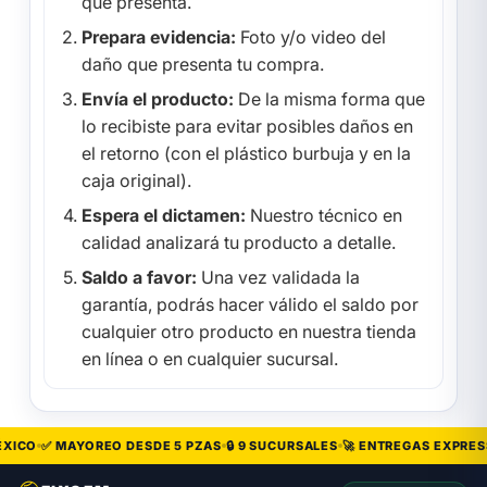
que presenta.
Prepara evidencia:
Foto y/o video del
daño que presenta tu compra.
Envía el producto:
De la misma forma que
lo recibiste para evitar posibles daños en
el retorno (con el plástico burbuja y en la
caja original).
Espera el dictamen:
Nuestro técnico en
calidad analizará tu producto a detalle.
Saldo a favor:
Una vez validada la
garantía, podrás hacer válido el saldo por
cualquier otro producto en nuestra tienda
en línea o en cualquier sucursal.
XICO
✅ MAYOREO DESDE 5 PZAS
🔒 9 SUCURSALES
🚀 ENTREGAS EXPRESS