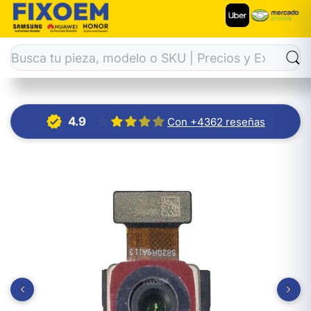
Inicio
Cámaras Celulares
Camara Trasera Huawei Y9S Senso
4.9
Con +4362 reseñas