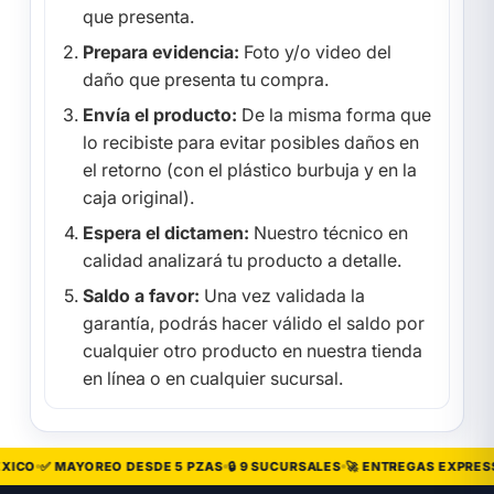
que presenta.
Prepara evidencia:
Foto y/o video del
daño que presenta tu compra.
Envía el producto:
De la misma forma que
lo recibiste para evitar posibles daños en
el retorno (con el plástico burbuja y en la
caja original).
Espera el dictamen:
Nuestro técnico en
calidad analizará tu producto a detalle.
Saldo a favor:
Una vez validada la
garantía, podrás hacer válido el saldo por
cualquier otro producto en nuestra tienda
en línea o en cualquier sucursal.
XICO
✅ MAYOREO DESDE 5 PZAS
🔒 9 SUCURSALES
🚀 ENTREGAS EXPRESS