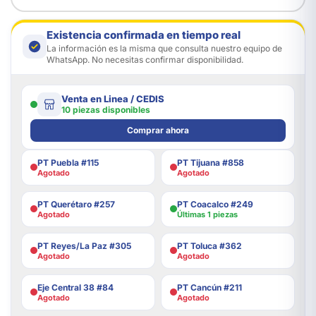
Existencia confirmada en tiempo real
La información es la misma que consulta nuestro equipo de
WhatsApp. No necesitas confirmar disponibilidad.
Venta en Linea / CEDIS
10 piezas disponibles
Comprar ahora
PT Puebla #115
PT Tijuana #858
Agotado
Agotado
PT Querétaro #257
PT Coacalco #249
Agotado
Últimas 1 piezas
PT Reyes/La Paz #305
PT Toluca #362
Agotado
Agotado
Eje Central 38 #84
PT Cancún #211
Agotado
Agotado