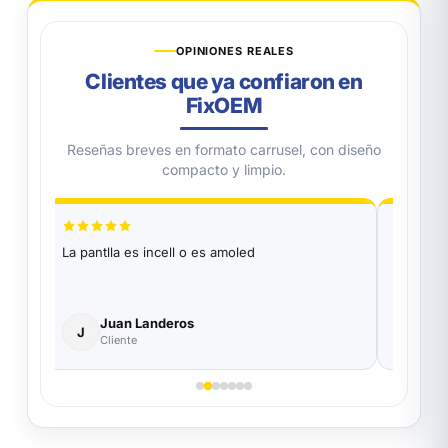
OPINIONES REALES
Clientes que ya confiaron en
FixOEM
Reseñas breves en formato carrusel, con diseño
compacto y limpio.
La pantlla es incell o es amoled
La pantl
Juan Landeros
J
J
J
Cliente
Cl