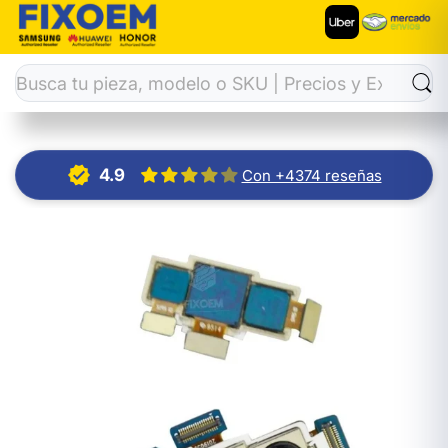
Inicio
Cámaras Celulares
Camara Trasera Samsung A50S
4.9
Con +4374 reseñas