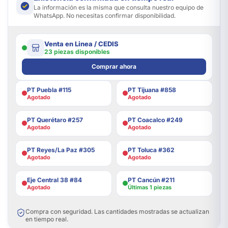
La información es la misma que consulta nuestro equipo de
WhatsApp. No necesitas confirmar disponibilidad.
Venta en Linea / CEDIS
23 piezas disponibles
Comprar ahora
PT Puebla #115
PT Tijuana #858
Agotado
Agotado
PT Querétaro #257
PT Coacalco #249
Agotado
Agotado
PT Reyes/La Paz #305
PT Toluca #362
Agotado
Agotado
Eje Central 38 #84
PT Cancún #211
Agotado
Últimas 1 piezas
Compra con seguridad. Las cantidades mostradas se actualizan
en tiempo real.