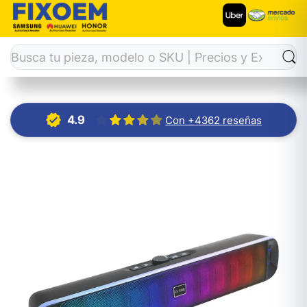
Inicio
Bocina/Auricular
Bocina G-Tide Sh30
4.9
Con +4362 reseñas