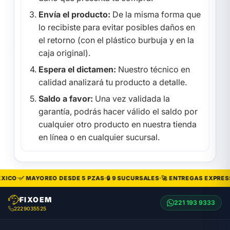
Envía el producto:
De la misma forma que
lo recibiste para evitar posibles daños en
el retorno (con el plástico burbuja y en la
caja original).
Espera el dictamen:
Nuestro técnico en
calidad analizará tu producto a detalle.
Saldo a favor:
Una vez validada la
garantía, podrás hacer válido el saldo por
cualquier otro producto en nuestra tienda
en línea o en cualquier sucursal.
XICO
✅ MAYOREO DESDE 5 PZAS
🔒 9 SUCURSALES
🚀 ENTREGAS EXPRESS
FIXOEM
221 193 9333
2229035525