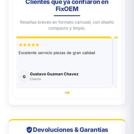
Clientes que ya confiaron en
FixOEM
Reseñas breves en formato carrusel, con diseño
compacto y limpio.
Excelente servicio piezas de gran calidad
Excelen
Funciona
parte de
Gustavo Guzman Chavez
Ro
G
R
Cliente
Co
Devoluciones & Garantías