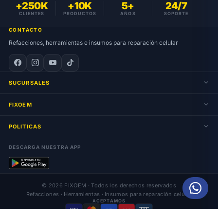
+250K
+10K
5+
24/7
CLIENTES
PRODUCTOS
AÑOS
SOPORTE
CONTACTO
Refacciones, herramientas e insumos para reparación celular
SUCURSALES
FIXOEM
POLITICAS
DESCARGA NUESTRA APP
© 2026 FIXOEM · Todos los derechos reservados
Refacciones · Herramientas · Insumos para reparación celular
ACEPTAMOS
VISA
AMEX
OXXO