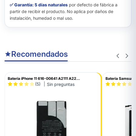
✅ Garantía: 5 días naturales
por defecto de fábrica a
partir de recibir el producto. No aplica por daños de
instalación, humedad o mal uso.
Recomendados
Bateria iPhone 11 616-00641 A2111 A22...
Bateria Samsung 
(5)
(
Sin preguntas