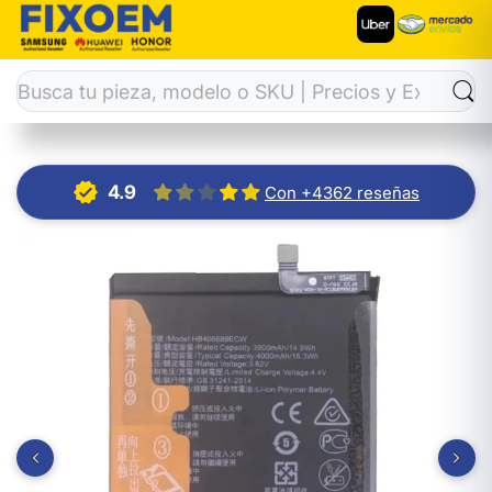
Inicio
Baterías
Bateria Huawei Y9 2019 / Mate 9 Pro / Y9 2
4.9
Con +4362 reseñas