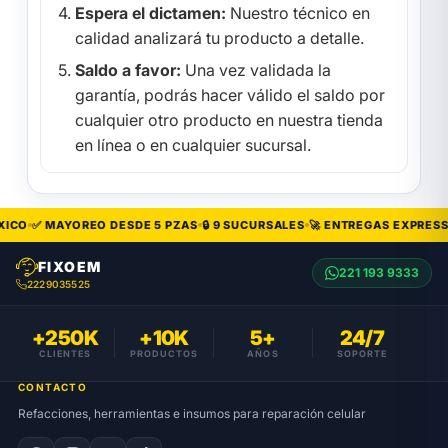
Espera el dictamen:
Nuestro técnico en
calidad analizará tu producto a detalle.
Saldo a favor:
Una vez validada la
garantía, podrás hacer válido el saldo por
cualquier otro producto en nuestra tienda
en línea o en cualquier sucursal.
CO
✅ MAYOREO DESDE 5 PZAS
🔒 9 SUCURSALES
🚀 ENTREGAS EXPRESS
FIXOEM
221 193 9333
2229035525
+250K
+10K
5+
24/7
CLIENTES
PRODUCTOS
AÑOS
SOPORTE
CONTACTO
Refacciones, herramientas e insumos para reparación celular