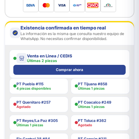
Existencia confirmada en tiempo real
La información es la misma que consulta nuestro equipo de
WhatsApp. No necesitas confirmar disponibilidad.
Venta en Linea / CEDIS
Últimas 2 piezas
Comprar ahora
PT Puebla #115
PT Tijuana #858
4 piezas disponibles
Últimas 1 piezas
PT Querétaro #257
PT Coacalco #249
Agotado
Últimas 1 piezas
PT Reyes/La Paz #305
PT Toluca #362
Últimas 1 piezas
Agotado
Eje Central 38 #84
PT Cancún #211