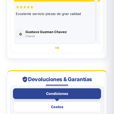
Excelente servicio piezas de gran calidad
Excelen
Funciona
parte de
Gustavo Guzman Chavez
Ro
G
R
Cliente
Co
Devoluciones & Garantías
Condiciones
Costos