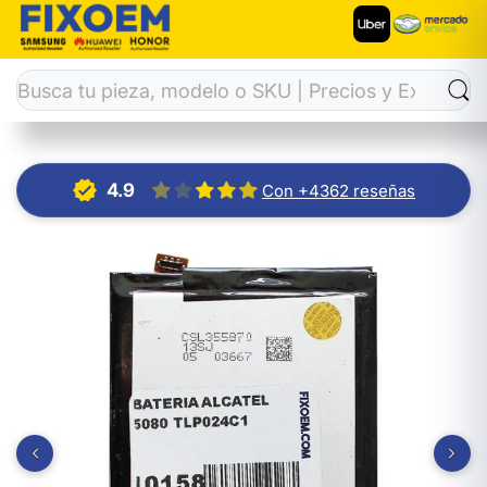
Inicio
Baterías
Bateria Alcatel 5080 Tlp024C1
4.9
Con +4362 reseñas