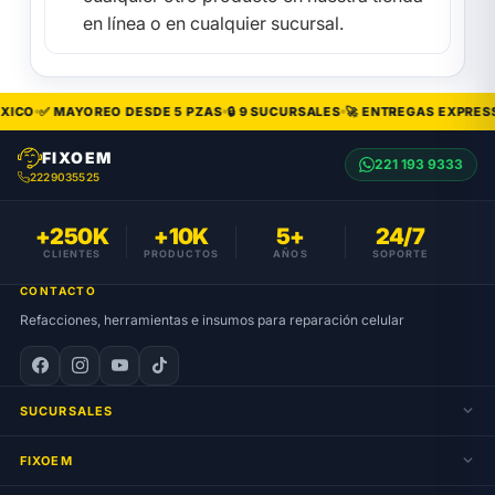
en línea o en cualquier sucursal.
ICO
✅ MAYOREO DESDE 5 PZAS
🔒 9 SUCURSALES
🚀 ENTREGAS EXPRESS
FIXOEM
221 193 9333
2229035525
+250K
+10K
5+
24/7
CLIENTES
PRODUCTOS
AÑOS
SOPORTE
CONTACTO
Refacciones, herramientas e insumos para reparación celular
SUCURSALES
FIXOEM