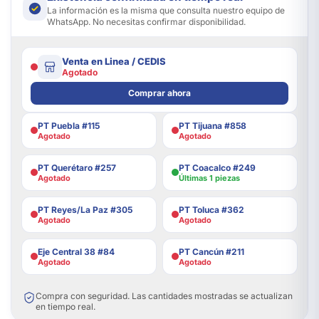
La información es la misma que consulta nuestro equipo de
WhatsApp. No necesitas confirmar disponibilidad.
Venta en Linea / CEDIS
Agotado
Comprar ahora
PT Puebla #115
PT Tijuana #858
Agotado
Agotado
PT Querétaro #257
PT Coacalco #249
Agotado
Últimas 1 piezas
PT Reyes/La Paz #305
PT Toluca #362
Agotado
Agotado
Eje Central 38 #84
PT Cancún #211
Agotado
Agotado
Compra con seguridad. Las cantidades mostradas se actualizan
en tiempo real.